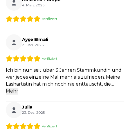
4. März 2026
Verifiziert
Ayşe Elmali
21. Jan. 2026
Verifiziert
Ich bin nun seit über 3 Jahren Stammkundin und
war jedes einzelne Mal mehr als zufrieden. Meine
Lashartistin hat mich noch nie enttäuscht, die
Qualität ihrer Arbeit ist einfach top und konstant
Mehr
auf höchstem Niveau. Während der Behandlung
fühlt man sich durch ihre herzliche, professionelle
Julia
Art sofort wohl und bestens aufgehoben.
23. Dez. 2025
Sauberes Arbeiten, wunderschöne Ergebnisse
und eine entspannte Atmosphäre, ich kann sie von
Verifiziert