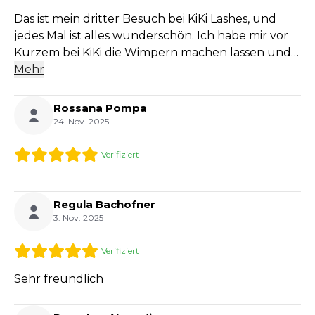
Herzen weiterempfehlen! 💕✨
Das ist mein dritter Besuch bei KiKi Lashes, und
jedes Mal ist alles wunderschön. Ich habe mir vor
Kurzem bei KiKi die Wimpern machen lassen und
heute habe ich sie bei Selina auffüllen lassen –
Mehr
und wieder sieht alles super aus ❤️
Rossana Pompa
24. Nov. 2025
Verifiziert
Regula Bachofner
3. Nov. 2025
Verifiziert
Sehr freundlich