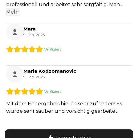
professionell und arbeitet sehr sorgfältig. Man
fühlt sich sofort wohl und bestens beraten.
Mehr
Absolut empfehlenswert! Ich gehe seit einem Jahr
nur zu Kiki Lashes. Ich vertraue ihnen blind.
Mara
9. Feb. 2025
Verifiziert
Maria Kodzomanovic
9. Feb. 2025
Verifiziert
Mit dem Endergebnis bin ich sehr zufrieden! Es
wurde sehr sauber und vorsichtig gearbeitet.
Termin buchen