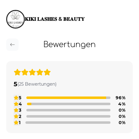
𝐊𝐈𝐊𝐈 𝐋𝐀𝐒𝐇𝐄𝐒 & 𝐁𝐄𝐀𝐔𝐓𝐘
Bewertungen
5
(25 Bewertungen)
5
96%
4
4%
3
0%
2
0%
1
0%